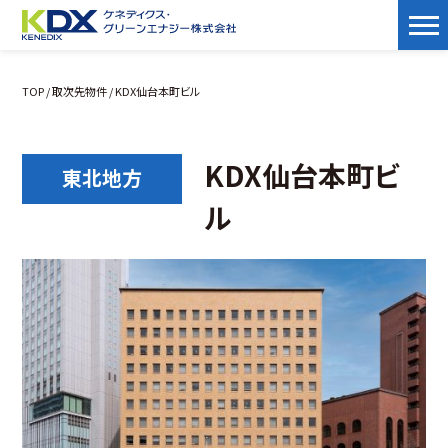
TOP
/
取次先物件
/ KDX仙台本町ビル
KDX仙台本町ビ
東北地方
ル